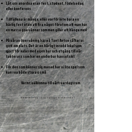
Låt oss anordna eran fest, student, födelsedag
eller konferens
Tillfällena är många, eller varför inte bara en
härlig fest utan att fira något förutom att man har
en massa goa vänner som man gillar att hänga med
På våran övervåning här på Tant Anton så har vi
gott om plats. Det är en härligt inredd lokal som
gjort för kalas med egen bar och utgång till vår
takterass som har en underbar havsutsikt
För den som känner sig manad har vi lite spel som
kan roa både stora o små​
Varmt välkomna till vårt vardagsrum
Vem minns inte roliga timmarna?