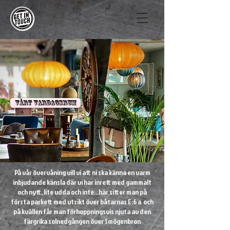
vårt vardagsrum
På vår övervåning vill vi att ni ska känna en varm
inbjudande känsla där vi har inrett med gammalt
och nytt, lite udda och inte...här sitter man på
första parkett med utsikt över båtarnas E:6 a och
på kvällen får man förhoppningsvis njuta av den
färgrika solnedgången över Smögenbron